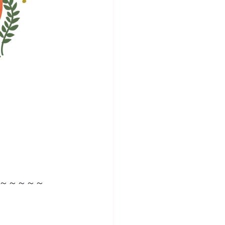
～～～～～