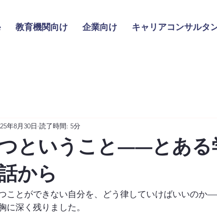
e
教育機関向け
企業向け
キャリアコンサルタ
025年8月30日
読了時間: 5分
つということ——とある
話から
つことができない自分を、どう律していけばいいのか—
胸に深く残りました。