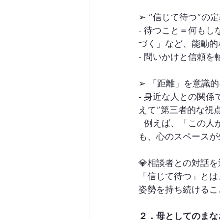
➢ “信じて待つ”の
- 待つこと＝何も
づく」など、能動的
- 問いかけと信頼
➢ 「距離」を意識
- 身近な人との関
えて“第三者的な視
- 例えば、「この
も、心のスペースが
💎相談者との対話
「信じて待つ」とは
姿勢を持ち続けるこ
２．母としてのまな